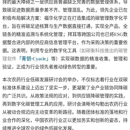
排的最大障碍之一是供应商普遍缺乏完善的数据管理体系，导
致碳足迹数据质量参差不齐、管理混乱。为此，领先企业已在
积极布局解决方案：福华化学正在打造集成的碳管理数字化平
台，旨在将碳足迹核算与生产数据直接打通，实现全产品、全
链条的精准追溯与系统化管理；拜耳等跨国公司也已将ESG数
据整合进内部的供应商信息管理平台，作为采购决策的重要依
据。这表明，利用专业的数字化工具
（如碳衡科技推出的碳管
理软件
「青钥·Cyacle」
等）实现碳数据的精准收集、管理和
验证，正成为行业领先者推动绿色转型的重要。
本次农药行业低碳发展研讨会的举办，不仅标志着行业在双碳
标准体系建设上迈出了坚实一步，更凝聚了全产业链协同降碳
的广泛共识。从政策法规的应对，到供应链降碳管理的实践，
再到数字化碳管理工具的应用，研讨会清晰地勾勒出农药行业
从被动合规迈向主动变革的新路径。随着团体标准的落地和行
业合作的深化，中国农药行业正以更加务实和创新的姿态，持
续推进全球农业的绿色低碳化发展。