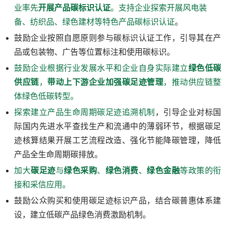
业率先
开展产品碳标识认证
。支持企业探索开展风电装
备、纺织品、绿色建材等特色产品碳标识认证
。
鼓励企业按照自愿原则参与碳标识认证工作，引导其在产
品或包装物、广告等位置标注和使用碳标识。
鼓励企业根据行业发展水平和企业自身实际建立
绿色低碳
供应链
，
带动上下游企业加强碳足迹管理
，推动供应链整
体绿色低碳转型。
探索建立产品生命周期碳足迹追溯机制
，引导企业对标国
际国内先进水平查找生产和流通中的薄弱环节，根据碳足
迹核算结果开展工艺流程改造、强化节能降碳管理，降低
产品全生命周期碳排放。
加大
碳足迹
与
绿色采购
、
绿色消费
、
绿色金融
等政策的衔
接和采信应用。
鼓励公众购买和使用碳足迹标识产品，结合碳普惠体系建
设，建立低碳产品绿色消费激励机制。